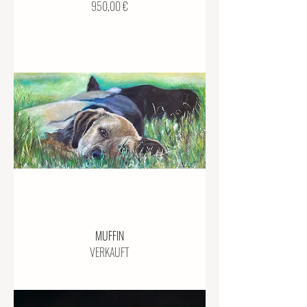
Preis
950,00 €
MUFFIN
VERKAUFT