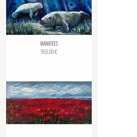
MANATEES
Preis
950,00 €