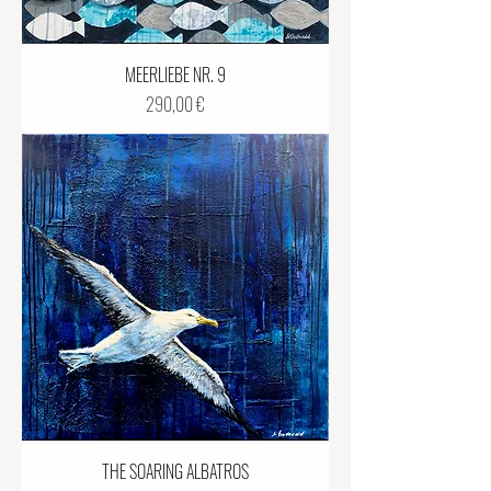
MEERLIEBE NR. 9
Preis
290,00 €
THE SOARING ALBATROS