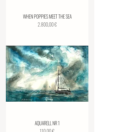
WHEN POPPIES MEET THE SEA
Preis
2.800,00 €
AQUARELL NR 1
Preis
110,00 €