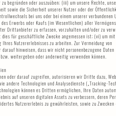
 zu begründen oder auszuüben; (iii) um unsere Rechte, uns
eit sowie die Sicherheit unserer Nutzer oder der Öffentlich
Kontrollwechsels bei uns oder bei einem unserer verbundene
des Erwerbs oder Kaufs (im Wesentlichen) aller Vermögensw
ter Drittanbieter zu erfassen, vorzuhalten und/oder zu verwa
t dies für geschäftliche Zwecke angemessen ist; (vi) um mit
 Ihres Nutzererlebnisses zu arbeiten. Zur Vermeidung von
r darauf hinweisen, dass wir nicht personenbezogene Daten
n bzw. weitergeben oder anderweitig verwenden können.
gien
en oder darauf zugreifen, autorisieren wir Dritte dazu, We
owie andere Technologien und Analysedienste („Tracking-Tec
chnologien können es Dritten ermöglichen, Ihre Daten auto
lebnis auf unseren digitalen Assets zu verbessern, deren P
dertes Nutzererlebnis zu gewährleisten, sowie zu Zwecken 