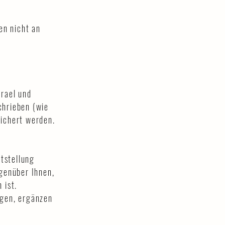
en nicht an
srael und
chrieben (wie
eichert werden.
itstellung
egenüber Ihnen,
 ist.
igen, ergänzen