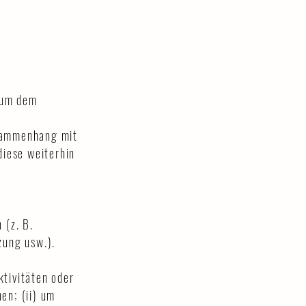
 um dem
usammenhang mit
diese weiterhin
 (z. B.
zung usw.).
tivitäten oder
en; (ii) um