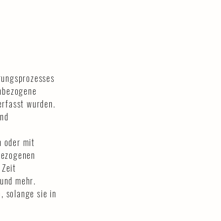
erungsprozesses
enbezogene
erfasst wurden.
und
n oder mit
nbezogenen
 Zeit
 und mehr.
 solange sie in