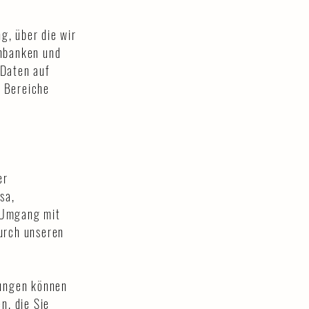
g, über die wir
enbanken und
 Daten auf
n Bereiche
er
sa,
 Umgang mit
urch unseren
ungen können
n, die Sie