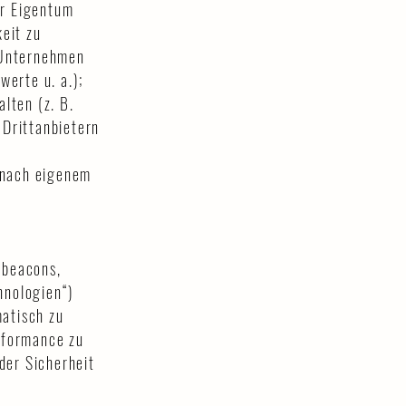
er Eigentum
keit zu
n Unternehmen
erte u. a.);
lten (z. B.
 Drittanbietern
 nach eigenem
bbeacons,
hnologien“)
matisch zu
erformance zu
der Sicherheit