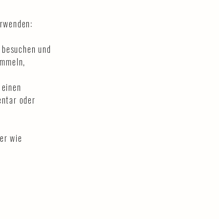
erwenden:
s besuchen und
ammeln,
 einen
entar oder
ter wie