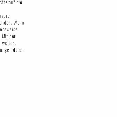
räte auf die
unsere
wenden. Wenn
hensweise
. Mit der
e weitere
rungen daran