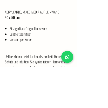
ACRYLFARBE, MIXED MEDIA AUF LEINWAND
40 x 50 cm
Einzigartiges Originalkunstwerk
Echtheitszertifikat
Versand per Kurier
------
Delfine stehen meist für Freude, Freiheit, Gemeinschaft,
Schutz und Intuition. Sie symbolisieren Harmonie mit
der Natur und gelten in vielen Kulturen als Beschützer
und Helfer.
VERSANDINFORMATION
ORIGINALE
Bitte rechnen Sie mit 4 Wochen Bearbeitungszeit für Ihre
Bestellung. Gemälde auf Original-Keilrahmen bis zu einer