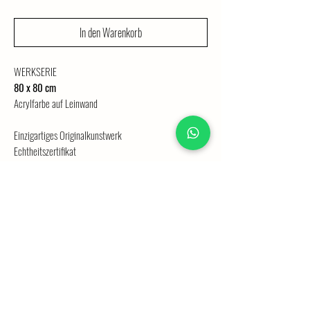
In den Warenkorb
WERKSERIE
80 x 80 cm
Acrylfarbe auf Leinwand
Einzigartiges Originalkunstwerk
Echtheitszertifikat
Versand per Kurier
VERSANDINFORMATION
ORIGINALE
Bitte rechnen Sie mit 4 Wochen Bearbeitungszeit für Ihre
Bestellung. Gemälde auf Original-Keilrahmen bis zu einer
Größe von 50 x 70 cm werden per Kurier direkt zu Ihnen
nach Hause geliefert. Gemälde, die größer als 50 x 70 cm
©2026 von Maria Bodewald
sind, werden vom Keilrahmen abgenommen und entsprechend